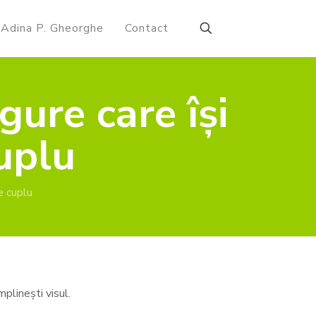
Adina P. Gheorghe
Contact
gure care își
cuplu
e cuplu
mplinești visul.