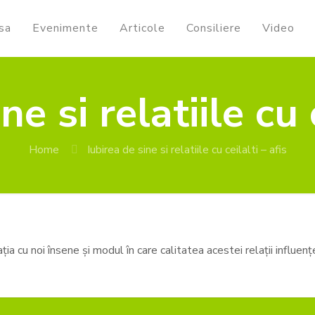
sa
Evenimente
Articole
Consiliere
Video
ne si relatiile cu c
Home
Iubirea de sine si relatiile cu ceilalti – afis
cu noi însene și modul în care calitatea acestei relații influențeaz