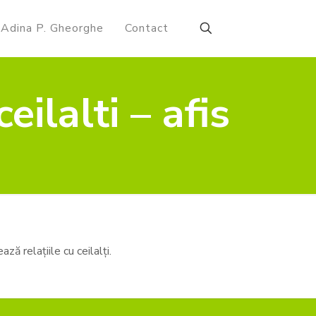
Adina P. Gheorghe
Contact
eilalti – afis
ă relațiile cu ceilalți.