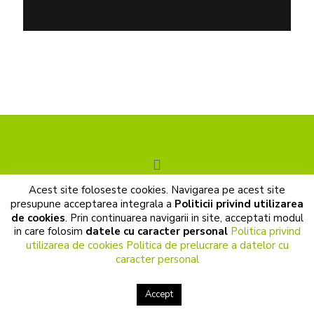
Acest site foloseste cookies. Navigarea pe acest site
© 2017 Cunoastere de sine. All Rights Reserved |
presupune acceptarea integrala a
Politicii privind utilizarea
Prelucrarea datelor cu caracter personal
|
Politica de cookies
de cookies
. Prin continuarea navigarii in site, acceptati modul
|
Termeni si conditii
in care folosim
datele cu caracter personal
Politica privind
utilizarea de cookies
Politica de prelucrare a datelor cu
caracter personal
Accept