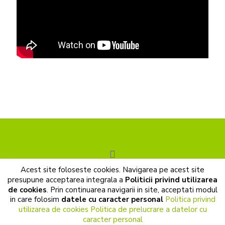
Acest site foloseste cookies. Navigarea pe acest site
© 2017 Cunoastere de sine. All Rights Reserved |
presupune acceptarea integrala a
Politicii privind utilizarea
Prelucrarea datelor cu caracter personal
|
Politica de cookies
de cookies
. Prin continuarea navigarii in site, acceptati modul
|
Termeni si conditii
in care folosim
datele cu caracter personal
Politica privind
utilizarea de cookies
Politica de prelucrare a datelor cu
caracter personal