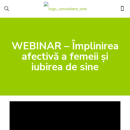
WEBINAR – Împlinirea
afectivă a femeii și
iubirea de sine