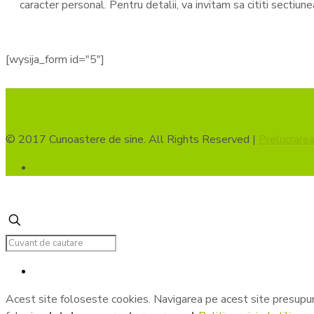
caracter personal. Pentru detalii, va invitam sa cititi sectiun
[wysija_form id="5"]
© 2017 Cunoastere de sine. All Rights Reserved |
Prelucrarea
Acest site foloseste cookies. Navigarea pe acest site presupu