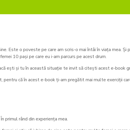
ne. Este o poveste pe care am scris-o mai întâi în viața mea. Și p
or femei 10 pași pe care eu i-am parcurs pe acest drum.
că ești și tu în această situație te invit să citești acest e-book gr
, pentru că în acest e-book ți-am pregătit mai multe exerciții care
. În primul rând din experiența mea.