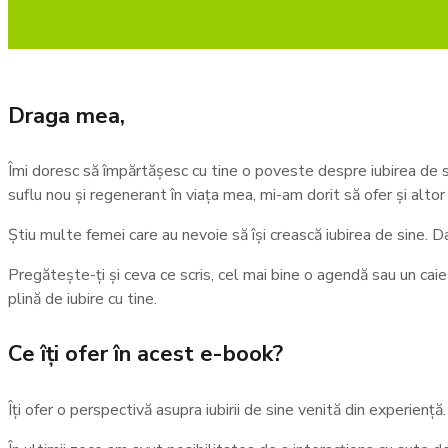
Draga mea,
Îmi doresc să împărtășesc cu tine o poveste despre iubirea de si
suflu nou și regenerant în viața mea, mi-am dorit să ofer și alt
Știu multe femei care au nevoie să își crească iubirea de sine. Da
Pregătește-ți și ceva ce scris, cel mai bine o agendă sau un caiet
plină de iubire cu tine.
Ce îți ofer în acest e-book?
Îți ofer o perspectivă asupra iubirii de sine venită din experiență