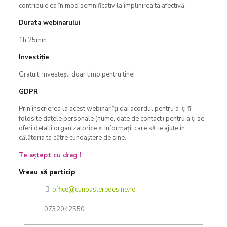
contribuie ea în mod semnificativ la împlinirea ta afectivă.
Durata webinarului
1h 25min
Investiție
Gratuit. Investești doar timp pentru tine!
GDPR
Prin înscrierea la acest webinar îți dai acordul pentru a-ți fi
folosite datele personale (nume, date de contact) pentru a ți se
oferi detalii organizatorice și informații care să te ajute în
călătoria ta către cunoaștere de sine.
Te aștept cu drag !
Vreau să particip
office@cunoasteredesine.ro
0732042550