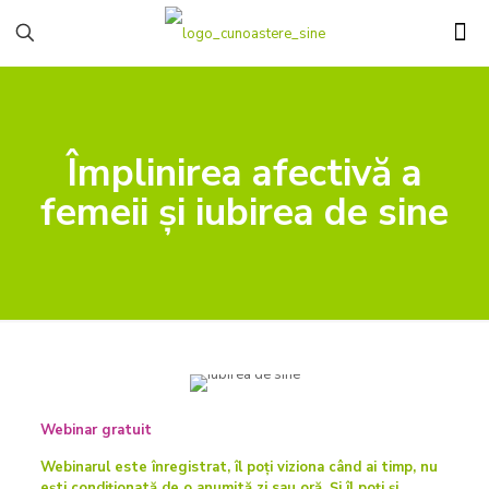
Împlinirea afectivă a
femeii și iubirea de sine
Webinar gratuit
Webinarul este înregistrat, îl poți viziona când ai timp, nu
ești condiționată de o anumită zi sau oră. Și îl poți și