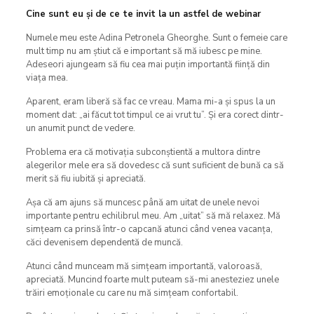
Cine sunt eu și de ce te invit la un astfel de webinar
Numele meu este Adina Petronela Gheorghe. Sunt o femeie care
mult timp nu am știut că e important să mă iubesc pe mine.
Adeseori ajungeam să fiu cea mai puțin importantă ființă din
viața mea.
Aparent, eram liberă să fac ce vreau. Mama mi-a și spus la un
moment dat: „ai făcut tot timpul ce ai vrut tu”. Și era corect dintr-
un anumit punct de vedere.
Problema era că motivația subconștientă a multora dintre
alegerilor mele era să dovedesc că sunt suficient de bună ca să
merit să fiu iubită și apreciată.
Așa că am ajuns să muncesc până am uitat de unele nevoi
importante pentru echilibrul meu. Am „uitat” să mă relaxez. Mă
simțeam ca prinsă într-o capcană atunci când venea vacanța,
căci devenisem dependentă de muncă.
Atunci când munceam mă simțeam importantă, valoroasă,
apreciată. Muncind foarte mult puteam să-mi anesteziez unele
trăiri emoționale cu care nu mă simțeam confortabil.