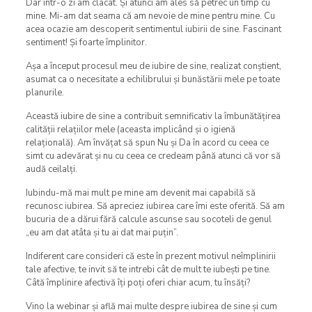
Dar într-o zi am clacat. Și atunci am ales să petrec un timp cu
mine. Mi-am dat seama că am nevoie de mine pentru mine. Cu
acea ocazie am descoperit sentimentul iubirii de sine. Fascinant
sentiment! Și foarte împlinitor.
Așa a început procesul meu de iubire de sine, realizat conștient,
asumat ca o necesitate a echilibrului și bunăstării mele pe toate
planurile.
Această iubire de sine a contribuit semnificativ la îmbunătățirea
calității relațiilor mele (aceasta implicând și o igienă
relațională). Am învățat să spun Nu și Da în acord cu ceea ce
simt cu adevărat și nu cu ceea ce credeam până atunci că vor să
audă ceilalți.
Iubindu-mă mai mult pe mine am devenit mai capabilă să
recunosc iubirea. Să apreciez iubirea care îmi este oferită. Să am
bucuria de a dărui fără calcule ascunse sau socoteli de genul
„eu am dat atâta și tu ai dat mai puțin”.
Indiferent care consideri că este în prezent motivul neîmplinirii
tale afective, te invit să te intrebi cât de mult te iubești pe tine.
Câtă împlinire afectivă îți poți oferi chiar acum, tu însăți?
Vino la webinar și află mai multe despre iubirea de sine și cum