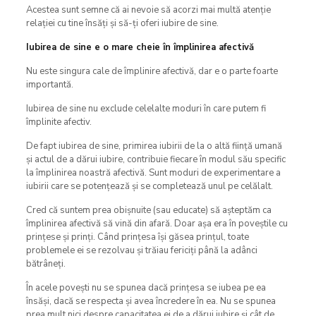
Acestea sunt semne că ai nevoie să acorzi mai multă atenție
relației cu tine însăți și să-ți oferi iubire de sine.
Iubirea de sine e o mare cheie în împlinirea afectivă
Nu este singura cale de împlinire afectivă, dar e o parte foarte
importantă.
Iubirea de sine nu exclude celelalte moduri în care putem fi
împlinite afectiv.
De fapt iubirea de sine, primirea iubirii de la o altă ființă umană
și actul de a dărui iubire, contribuie fiecare în modul său specific
la împlinirea noastră afectivă. Sunt moduri de experimentare a
iubirii care se potențează și se completează unul pe celălalt.
Cred că suntem prea obișnuite (sau educate) să așteptăm ca
împlinirea afectivă să vină din afară. Doar așa era în poveștile cu
prințese și prinți. Când prințesa își găsea prințul, toate
problemele ei se rezolvau și trăiau fericiți până la adânci
bătrâneți.
În acele povești nu se spunea dacă prințesa se iubea pe ea
însăși, dacă se respecta și avea încredere în ea. Nu se spunea
prea mult nici despre capacitatea ei de a dărui iubire și cât de