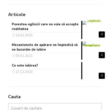
Articole
Povestea oglinzii care nu voia să accepte
realitatea
0
24.02.2025
Mecanismele de apărare ne împiedică să
ne bucurăm de iubire
0
05.01.2021
Ce este iubirea?
27.12.2020
0
Cauta