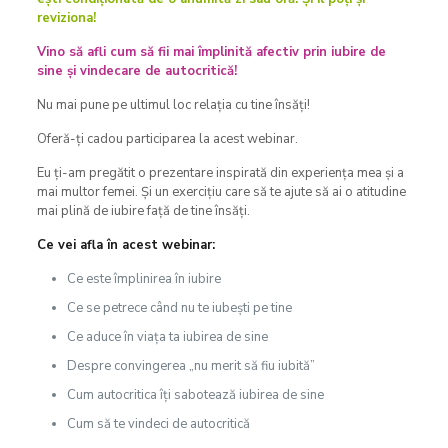
reviziona!
Vino să afli cum să fii mai împlinită afectiv prin iubire de
sine și vindecare de autocritică!
Nu mai pune pe ultimul loc relația cu tine însăți!
Oferă-ți cadou participarea la acest webinar.
Eu ți-am pregătit o prezentare inspirată din experiența mea și a
mai multor femei. Și un exercițiu care să te ajute să ai o atitudine
mai plină de iubire față de tine însăți.
Ce vei afla în acest webinar:
Ce este împlinirea în iubire
Ce se petrece când nu te iubești pe tine
Ce aduce în viața ta iubirea de sine
Despre convingerea „nu merit să fiu iubită”
Cum autocritica îți sabotează iubirea de sine
Cum să te vindeci de autocritică