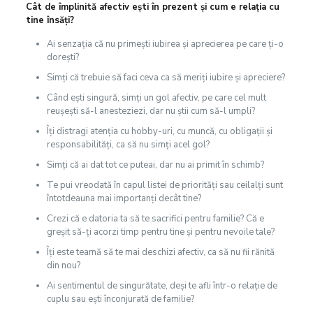
Cât de împlinită afectiv ești în prezent și cum e relația cu
tine însăți?
Ai senzația că nu primești iubirea și aprecierea pe care ți-o
dorești?
Simți că trebuie să faci ceva ca să meriți iubire și apreciere?
Când ești singură, simți un gol afectiv, pe care cel mult
reușești să-l anesteziezi, dar nu știi cum să-l umpli?
Îți distragi atenția cu hobby-uri, cu muncă, cu obligații și
responsabilități, ca să nu simți acel gol?
Simți că ai dat tot ce puteai, dar nu ai primit în schimb?
Te pui vreodată în capul listei de priorități sau ceilalți sunt
întotdeauna mai importanți decât tine?
Crezi că e datoria ta să te sacrifici pentru familie? Că e
greșit să-ți acorzi timp pentru tine și pentru nevoile tale?
Îți este teamă să te mai deschizi afectiv, ca să nu fii rănită
din nou?
Ai sentimentul de singurătate, deși te afli într-o relație de
cuplu sau ești înconjurată de familie?