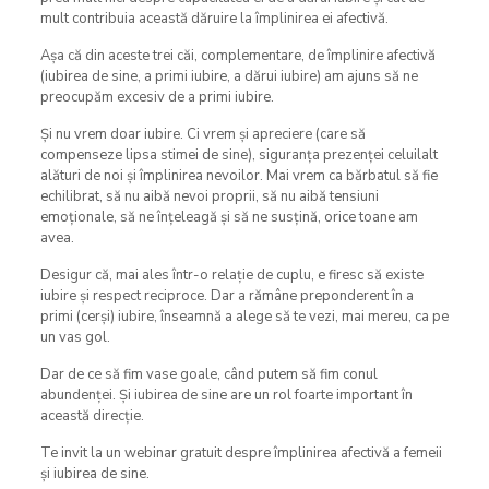
mult contribuia această dăruire la împlinirea ei afectivă.
Așa că din aceste trei căi, complementare, de împlinire afectivă
(iubirea de sine, a primi iubire, a dărui iubire) am ajuns să ne
preocupăm excesiv de a primi iubire.
Și nu vrem doar iubire. Ci vrem și apreciere (care să
compenseze lipsa stimei de sine), siguranța prezenței celuilalt
alături de noi și împlinirea nevoilor. Mai vrem ca bărbatul să fie
echilibrat, să nu aibă nevoi proprii, să nu aibă tensiuni
emoționale, să ne înțeleagă și să ne susțină, orice toane am
avea.
Desigur că, mai ales într-o relație de cuplu, e firesc să existe
iubire și respect reciproce. Dar a rămâne preponderent în a
primi (cerși) iubire, înseamnă a alege să te vezi, mai mereu, ca pe
un vas gol.
Dar de ce să fim vase goale, când putem să fim conul
abundenței. Și iubirea de sine are un rol foarte important în
această direcție.
Te invit la un webinar gratuit despre împlinirea afectivă a femeii
și iubirea de sine.