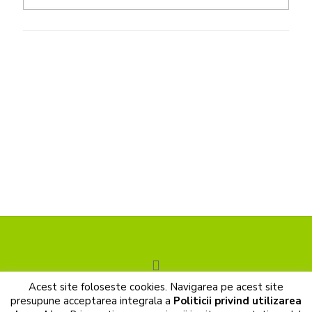
Acest site foloseste cookies. Navigarea pe acest site
© 2017 Cunoastere de sine. All Rights Reserved |
presupune acceptarea integrala a
Politicii privind utilizarea
Prelucrarea datelor cu caracter personal
|
Politica de cookies