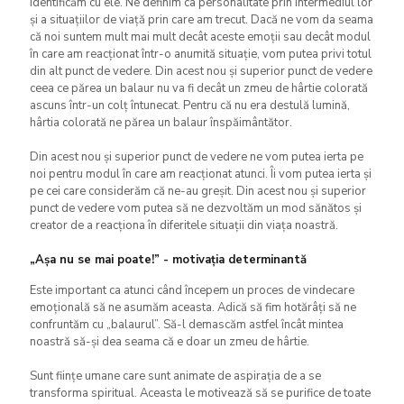
identificăm cu ele. Ne definim ca personalitate prin intermediul lor
și a situațiilor de viață prin care am trecut. Dacă ne vom da seama
că noi suntem mult mai mult decât aceste emoții sau decât modul
în care am reacționat într-o anumită situație, vom putea privi totul
din alt punct de vedere. Din acest nou și superior punct de vedere
ceea ce părea un balaur nu va fi decât un zmeu de hârtie colorată
ascuns într-un colț întunecat. Pentru că nu era destulă lumină,
hârtia colorată ne părea un balaur înspăimântător.
Din acest nou și superior punct de vedere ne vom putea ierta pe
noi pentru modul în care am reacționat atunci. Îi vom putea ierta și
pe cei care considerăm că ne-au greșit. Din acest nou și superior
punct de vedere vom putea să ne dezvoltăm un mod sănătos și
creator de a reacționa în diferitele situații din viața noastră.
„Așa nu se mai poate!” - motivația determinantă
Este important ca atunci când începem un proces de vindecare
emoțională să ne asumăm aceasta. Adică să fim hotărâți să ne
confruntăm cu „balaurul”. Să-l demascăm astfel încât mintea
noastră să-și dea seama că e doar un zmeu de hârtie.
Sunt ființe umane care sunt animate de aspirația de a se
transforma spiritual. Aceasta le motivează să se purifice de toate