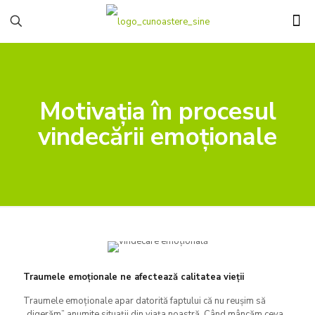
Motivația în procesul
vindecării emoționale
Traumele emoționale ne afectează calitatea vieții
Traumele emoționale apar datorită faptului că nu reușim să
„digerăm” anumite situații din viața noastră. Când mâncăm ceva