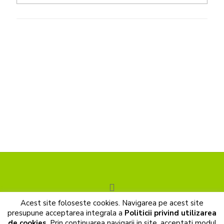
Acest site foloseste cookies. Navigarea pe acest site
© 2017 Cunoastere de sine. All Rights Reserved |
presupune acceptarea integrala a
Politicii privind utilizarea
Prelucrarea datelor cu caracter personal
|
Politica de cookies
de cookies
. Prin continuarea navigarii in site, acceptati modul