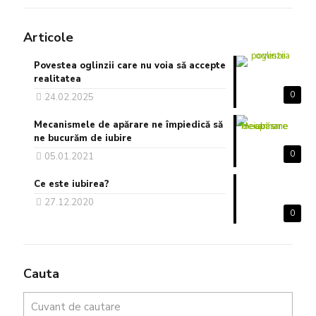
Articole
Povestea oglinzii care nu voia să accepte
realitatea
0
24.02.2025
Mecanismele de apărare ne împiedică să
ne bucurăm de iubire
0
05.01.2021
Ce este iubirea?
27.12.2020
0
Cauta