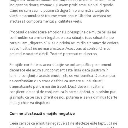
indigest ne doare stomacul și avem probleme la nivel digestiv.
Când nu știm sau nu putem să digerăm o anumită situație de
viață, se acumulează traume emoționale. Ulterior, acestea ne
afectează comportamentul și calitatea vieții.
Procesul de vindecare emoțională presupune de multe ori să ne
confruntăm cu amintiri legate de acea situație (sau situațiile) pe
care nu am „digerat-o” și să o privim acum din alt punct de vedere
astfel încât să nu ne mai afecteze. Acest pas al confruntării cu
amintirile poate fi dificil. Poate fi perceput ca dureros.
Emoțiile corelate cu acea situație se pot amplifica pe moment
deoarece ele acum sunt conștientizate. Însă dacă păstrăm în
lumina conștiinței aceste emoții, ele se vor purifica. De exemplu:
ne confruntăm cu o stare de frică ca urmare a unei situații
traumatizante pentru noi din trecut. Dacă devenim cât mai
conștienți de ea și de conjunctura în care a apărut, și o privim pur
și simplu ca pe ceva diferit de noi, puterea ei se va diminua foarte
mult și chiar va dispărea.
Cum ne afectează emoțiile negative
Ceea ce face ca emoțiile negative să ne afecteze este faptul că ne