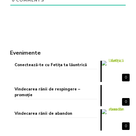
0
COMMENTS
Evenimente
Conectează-te cu Fetița ta lăuntrică
0
Vindecarea rănii de respingere –
promoție
0
Vindecarea rănii de abandon
0