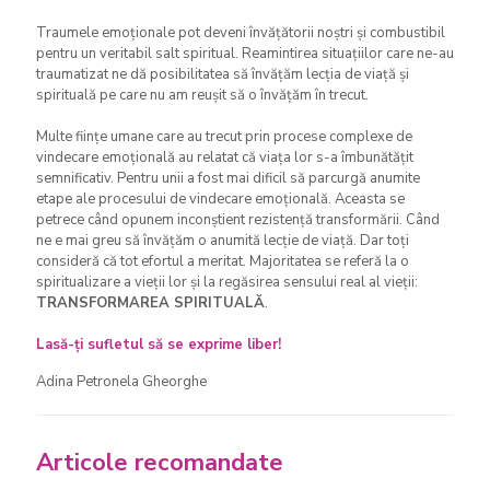
Traumele emoționale pot deveni învățătorii noștri și combustibil
pentru un veritabil salt spiritual. Reamintirea situațiilor care ne-au
traumatizat ne dă posibilitatea să învățăm lecția de viață și
spirituală pe care nu am reușit să o învățăm în trecut.
Multe ființe umane care au trecut prin procese complexe de
vindecare emoțională au relatat că viața lor s-a îmbunătățit
semnificativ. Pentru unii a fost mai dificil să parcurgă anumite
etape ale procesului de vindecare emoțională. Aceasta se
petrece când opunem inconștient rezistență transformării. Când
ne e mai greu să învățăm o anumită lecție de viață. Dar toți
consideră că tot efortul a meritat. Majoritatea se referă la o
spiritualizare a vieții lor și la regăsirea sensului real al vieții:
TRANSFORMAREA SPIRITUALĂ
.
Lasă-ți sufletul să se exprime liber!
Adina Petronela Gheorghe
Articole recomandate