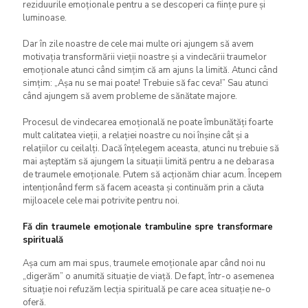
reziduurile emoționale pentru a se descoperi ca ființe pure și
luminoase.
Dar în zile noastre de cele mai multe ori ajungem să avem
motivația transformării vieții noastre și a vindecării traumelor
emoționale atunci când simțim că am ajuns la limită. Atunci când
simțim: „Așa nu se mai poate! Trebuie să fac ceva!” Sau atunci
când ajungem să avem probleme de sănătate majore.
Procesul de vindecarea emoțională ne poate îmbunătăți foarte
mult calitatea vieții, a relației noastre cu noi înșine cât și a
relațiilor cu ceilalți. Dacă înțelegem aceasta, atunci nu trebuie să
mai așteptăm să ajungem la situații limită pentru a ne debarasa
de traumele emoționale. Putem să acționăm chiar acum. Începem
intenționând ferm să facem aceasta și continuăm prin a căuta
mijloacele cele mai potrivite pentru noi.
Fă din traumele emoționale trambuline spre transformare
spirituală
Așa cum am mai spus, traumele emoționale apar când noi nu
„digerăm” o anumită situație de viață. De fapt, într-o asemenea
situație noi refuzăm lecția spirituală pe care acea situație ne-o
oferă.